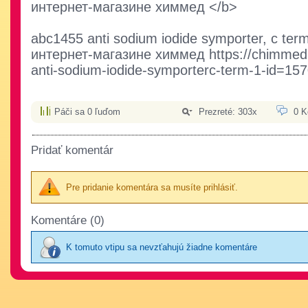
интернет-магазине химмед </b>
abc1455 anti sodium iodide symporter, c ter
интернет-магазине химмед https://chimmed.
anti-sodium-iodide-symporterc-term-1-id=15
Páči sa 0 ľuďom
Prezreté: 303x
0 K
Pridať komentár
Pre pridanie komentára sa musíte prihlásiť.
Komentáre (0)
K tomuto vtipu sa nevzťahujú žiadne komentáre