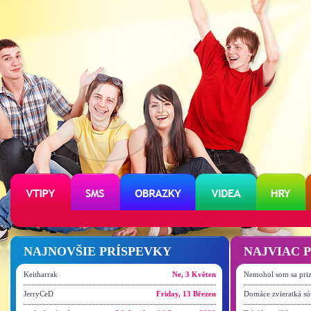
NAJNOVŠIE PRÍSPEVKY
NAJVIAC 
Keitharrak
Ne, 3 Květen
Nemohol som sa priz
JerryCeD
Friday, 13 Březen
Domáce zvieratká sú