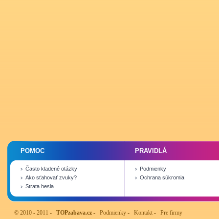
POMOC
PRAVIDLÁ
Často kladené otázky
Podmienky
Ako sťahovať zvuky?
Ochrana súkromia
Strata hesla
© 2010 - 2011 -
TOPzabava.cz
-
Podmienky
-
Kontakt
-
Pre firmy