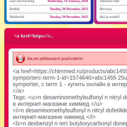
cach choi bai lieng
Wednesday, 14 January, 2026
Telefónne číslo
Keithlic
Tuesday, 30 December, 2025
Slivovica
SheldonJaf
Tuesday, 30 December, 2025
Aký je rozdiel?
<a href=https://c..
Iba pre prihlásených používateľov
<a href=https://chimmed.ru/products/abc1455
symporterc-term-1-id=1574640>abc1455 25ul 
symporter, c term 1 - купить онлайн в инт
</a>
Tegs: <u>n desaminomethylsulfonyl n nitryl d
в интернет-магазине химмед </u>
<i>n desaminomethylsulfonyl n nitryl dofetili
интернет-магазине химмед </i>
<b>n desbenzyl n tert butyloxycarbonyl done