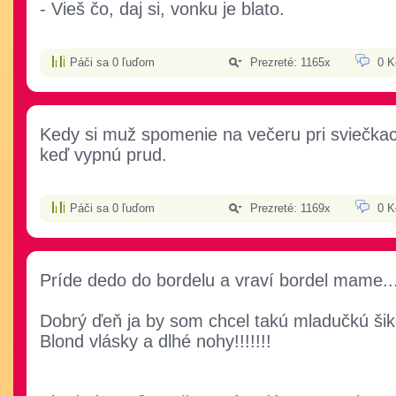
- Vieš čo, daj si, vonku je blato.
Páči sa 0 ľuďom
Prezreté: 1165x
0 K
Kedy si muž spomenie na večeru pri sviečka
keď vypnú prud.
Páči sa 0 ľuďom
Prezreté: 1169x
0 K
Príde dedo do bordelu a vraví bordel mame..
Dobrý ďeň ja by som chcel takú mladučkú ši
Blond vlásky a dlhé nohy!!!!!!!