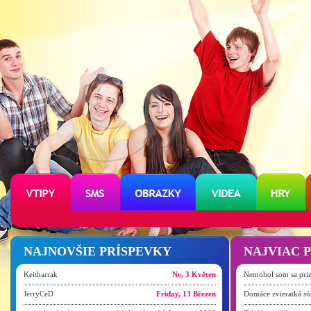
NAJNOVŠIE PRÍSPEVKY
NAJVIAC 
Keitharrak
Ne, 3 Květen
Nemohol som sa priz
JerryCeD
Friday, 13 Březen
Domáce zvieratká sú