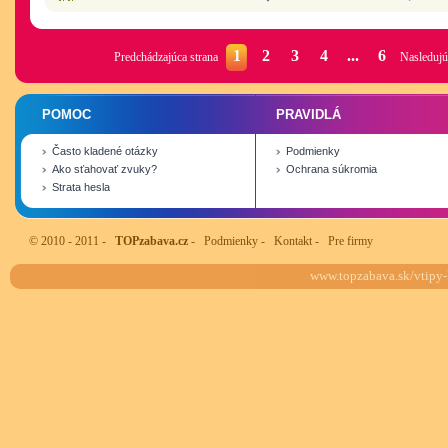
1
2
3
4
...
6
Predchádzajúca strana
Nasledujú
POMOC
PRAVIDLÁ
Často kladené otázky
Podmienky
Ako sťahovať zvuky?
Ochrana súkromia
Strata hesla
© 2010 - 2011 -
TOPzabava.cz
-
Podmienky
-
Kontakt
-
Pre firmy
www.topzabava.sk/vtipy-k