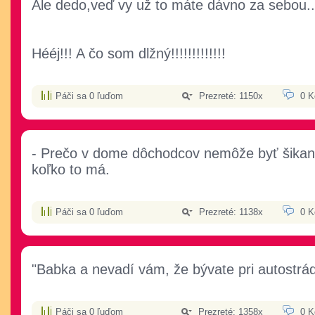
Ale dedo,veď vy už to máte dávno za sebou.
Hééj!!! A čo som dlžný!!!!!!!!!!!!!
Páči sa 0 ľuďom
Prezreté: 1150x
0 K
- Prečo v dome dôchodcov nemôže byť šikan?
koľko to má.
Páči sa 0 ľuďom
Prezreté: 1138x
0 K
"Babka a nevadí vám, že bývate pri autostrád
Páči sa 0 ľuďom
Prezreté: 1358x
0 K