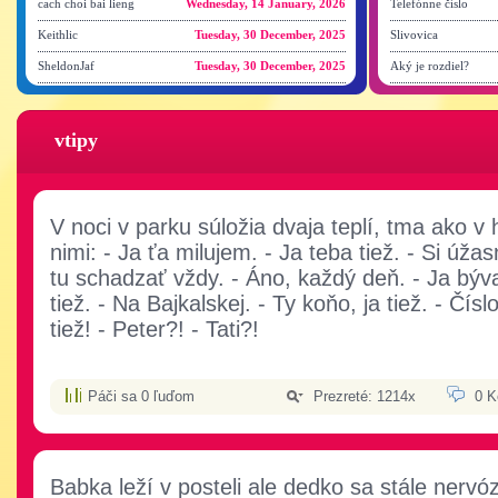
cach choi bai lieng
Wednesday, 14 January, 2026
Telefónne číslo
Keithlic
Tuesday, 30 December, 2025
Slivovica
SheldonJaf
Tuesday, 30 December, 2025
Aký je rozdiel?
vtipy
V noci v parku súložia dvaja teplí, tma ako v
nimi: - Ja ťa milujem. - Ja teba tiež. - Si úža
tu schadzať vždy. - Áno, každý deň. - Ja bý
tiež. - Na Bajkalskej. - Ty koňo, ja tiež. - Čísl
tiež! - Peter?! - Tati?!
Páči sa 0 ľuďom
Prezreté: 1214x
0 K
Babka leží v posteli ale dedko sa stále nerv