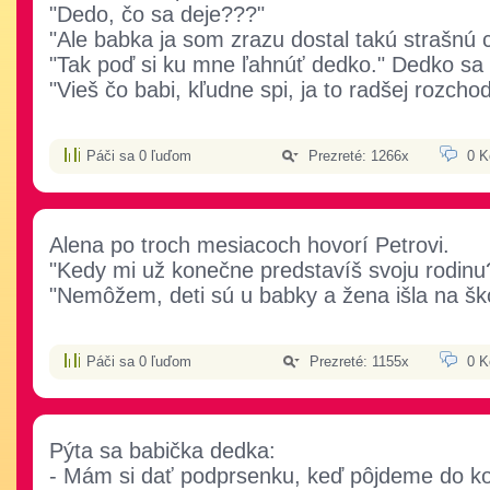
"Dedo, čo sa deje???"
"Ale babka ja som zrazu dostal takú strašnú 
"Tak poď si ku mne ľahnúť dedko." Dedko sa 
"Vieš čo babi, kľudne spi, ja to radšej rozcho
Páči sa 0 ľuďom
Prezreté: 1266x
0 K
Alena po troch mesiacoch hovorí Petrovi.
"Kedy mi už konečne predstavíš svoju rodinu
"Nemôžem, deti sú u babky a žena išla na ško
Páči sa 0 ľuďom
Prezreté: 1155x
0 K
Pýta sa babička dedka:
- Mám si dať podprsenku, keď pôjdeme do ko