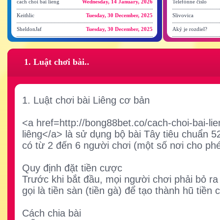
cach choi bai lieng
Wednesday, 14 January, 2026
Telefónne číslo
Keithlic
Tuesday, 30 December, 2025
Slivovica
SheldonJaf
Tuesday, 30 December, 2025
Aký je rozdiel?
1. Luật chơi bài..
1. Luật chơi bài Liêng cơ bản
<a href=http://bong88bet.co/cach-choi-bai-li
liêng</a> là sử dụng bộ bài Tây tiêu chuẩn 5
có từ 2 đến 6 người chơi (một số nơi cho ph
Quy định đặt tiền cược
Trước khi bắt đầu, mọi người chơi phải bỏ ra
gọi là tiền sàn (tiền gà) để tạo thành hũ tiền
Cách chia bài