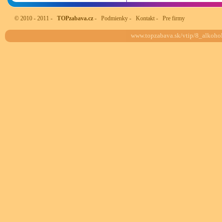
© 2010 - 2011 -
TOPzabava.cz
-
Podmienky
-
Kontakt
-
Pre firmy
www.topzabava.sk/vtip/8_alkoholi