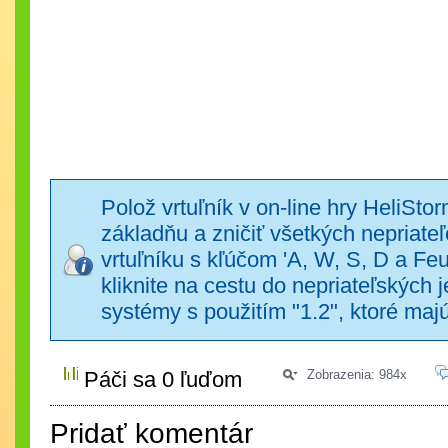
Polož vrtuľník v on-line hry HeliSt
základňu a zničiť všetkých nepriate
vrtuľníku s kľúčom 'A, W, S, D a Fe
kliknite na cestu do nepriateľských 
systémy s použitím "1.2", ktoré ma
Páči sa 0 ľuďom
Zobrazenia: 984x
Pridať komentár