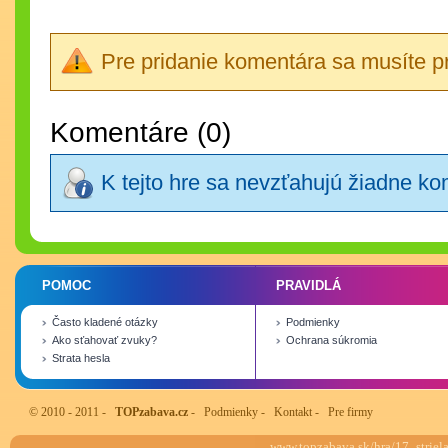
Pre pridanie komentára sa musíte pri
Komentáre (0)
K tejto hre sa nevzťahujú žiadne k
POMOC
PRAVIDLÁ
Často kladené otázky
Podmienky
Ako sťahovať zvuky?
Ochrana súkromia
Strata hesla
© 2010 - 2011 -
TOPzabava.cz
-
Podmienky
-
Kontakt
-
Pre firmy
www.topzabava.sk/hra/17_striela