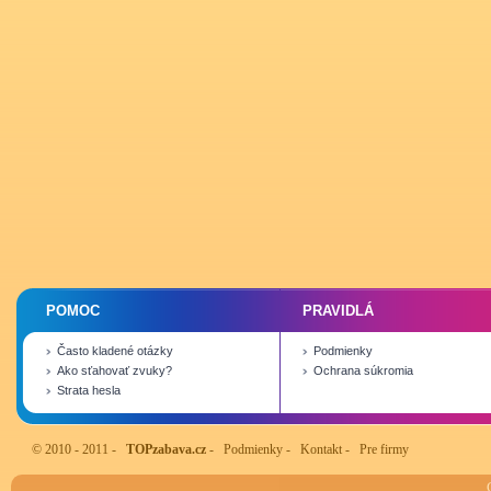
POMOC
PRAVIDLÁ
Často kladené otázky
Podmienky
Ako sťahovať zvuky?
Ochrana súkromia
Strata hesla
© 2010 - 2011 -
TOPzabava.cz
-
Podmienky
-
Kontakt
-
Pre firmy