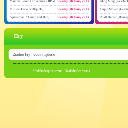
Mamma Room (Adventure / RPG)
Tuesday, 18 June, 2013
Sling Sling (Geschick
FG Checkers (Brettspiele)
Tuesday, 18 June, 2013
Cupid Strikes (Gesch
Squareman 2 (Jump and Run)
Tuesday, 18 June, 2013
KGB Hunter (Rennsp
Hry
Žiadne hry neboli nájdené
Predchádzajúca strana
Nasledujúca strana