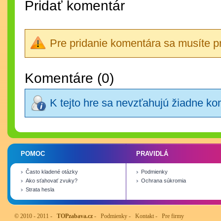
Pridať komentár
Pre pridanie komentára sa musíte pri
Komentáre (0)
K tejto hre sa nevzťahujú žiadne k
POMOC
PRAVIDLÁ
Často kladené otázky
Podmienky
Ako sťahovať zvuky?
Ochrana súkromia
Strata hesla
© 2010 - 2011 -
TOPzabava.cz
-
Podmienky
-
Kontakt
-
Pre firmy