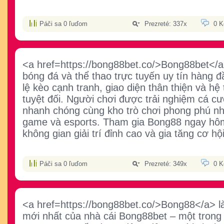
Páči sa 0 ľuďom
Prezreté: 337x
0 K
<a href=https://bong88bet.co/>Bong88bet</a
bóng đá và thể thao trực tuyến uy tín hàng đầ
lệ kèo cạnh tranh, giao diện thân thiện và h
tuyệt đối. Người chơi được trải nghiệm cá c
nhanh chóng cùng kho trò chơi phong phú như
game và esports. Tham gia Bong88 ngay hô
không gian giải trí đỉnh cao và gia tăng cơ hộ
Páči sa 0 ľuďom
Prezreté: 349x
0 K
<a href=https://bong88bet.co/>Bong88</a> l
mới nhất của nhà cái Bong88bet – một trong