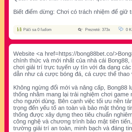
Biết điểm dừng: Chơi có trách nhiệm để giữ t
Páči sa 0 ľuďom
Prezreté: 373x
0 K
Website <a href=https://bong88bet.co/>Bong
chính thức và mới nhất của nhà cái Bong88,
chơi giải trí trực tuyến uy tín với đa dạng 
dẫn như cá cược bóng đá, cá cược thể thao v
Không ngừng đổi mới và nâng cấp, Bong88 lu
thống nhằm mang lại trải nghiệm chơi game
cho người dùng. Bên cạnh việc tối ưu nền tản
trọng đến yếu tố an toàn và bảo mật thông t
thống được xây dựng theo tiêu chuẩn nghiêm
công nghệ và chương trình bảo mật tiên tiế
trường giải trí an toàn, minh bạch và đáng ti