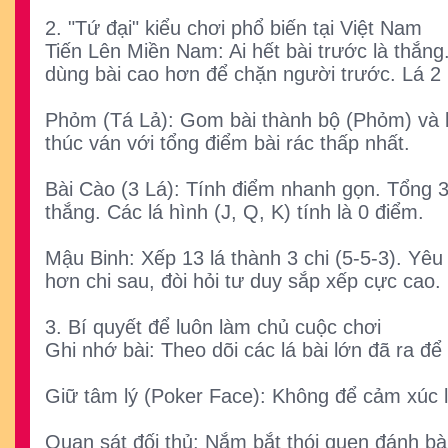
2. "Tứ đại" kiểu chơi phổ biến tại Việt Nam
Tiến Lên Miền Nam: Ai hết bài trước là thắng
dùng bài cao hơn để chặn người trước. Lá 2 
Phỏm (Tá Lả): Gom bài thành bộ (Phỏm) và bỏ
thúc ván với tổng điểm bài rác thấp nhất.
Bài Cào (3 Lá): Tính điểm nhanh gọn. Tổng 3
thắng. Các lá hình (J, Q, K) tính là 0 điểm.
Mậu Binh: Xếp 13 lá thành 3 chi (5-5-3). Yêu
hơn chi sau, đòi hỏi tư duy sắp xếp cực cao.
3. Bí quyết để luôn làm chủ cuộc chơi
Ghi nhớ bài: Theo dõi các lá bài lớn đã ra để
Giữ tâm lý (Poker Face): Không để cảm xúc l
Quan sát đối thủ: Nắm bắt thói quen đánh bà