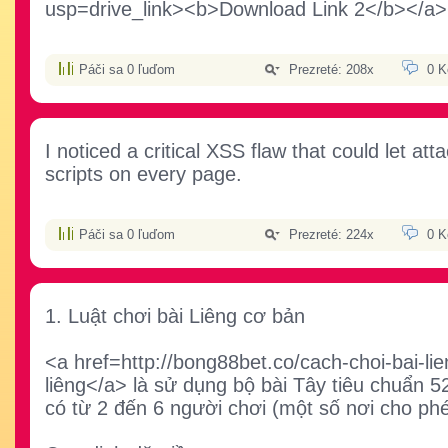
usp=drive_link><b>Download Link 2</b></a>
Páči sa 0 ľuďom
Prezreté: 208x
0 K
I noticed a critical XSS flaw that could let att
scripts on every page.
Páči sa 0 ľuďom
Prezreté: 224x
0 K
1. Luật chơi bài Liêng cơ bản
<a href=http://bong88bet.co/cach-choi-bai-li
liêng</a> là sử dụng bộ bài Tây tiêu chuẩn 5
có từ 2 đến 6 người chơi (một số nơi cho ph