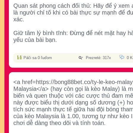
Quan sát phong cách đối thủ: Hãy để ý xem ai
là người chỉ tố khi có bài thực sự mạnh để đ
xác.
Giữ tâm lý bình tĩnh: Đừng để nét mặt hay h
yếu của bài bạn.
Páči sa 0 ľuďom
Prezreté: 317x
0 K
<a href=https://bong88bet.co/ty-le-keo-malay
Malaysia</a> (hay còn gọi là kèo Malay) là 
biến và quen thuộc với các cược thủ đam mê
này được biểu thị dưới dạng số dương (+) ho
tích sức mạnh thực tế giữa hai đội bóng tham
của kèo Malaysia là 1.00, tương tự như kèo 
chơi dễ dàng theo dõi và tính toán.