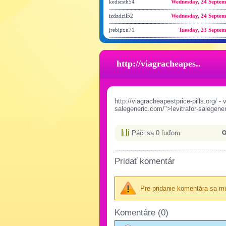
kedscsth54
Wednesday, 24 Septem
izdzdzil52
Wednesday, 24 Septem
jrebipxn71
Tuesday, 23 Septem
http://viagracheapes..
http://viagracheapestprice-pills.org/ - 
salegeneric.com/">levitrafor-salegener
Páči sa 0 ľuďom
Pridať komentár
Pre pridanie komentára sa mus
Komentáre (0)