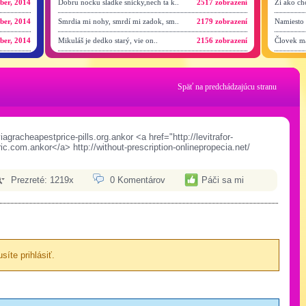
ber, 2014
Dobru nocku sladke snicky,nech ta k..
2517 zobrazení
Zi ako ch
ber, 2014
Smrdia mi nohy, smrdí mi zadok, sm..
2179 zobrazení
Namiesto 
ber, 2014
Mikuláš je dedko starý, vie on..
2156 zobrazení
Človek ma
Späť na predchádzajúcu stranu
viagracheapestprice-pills.org.ankor <a href="http://levitrafor-
ic.com.ankor</a> http://without-prescription-onlinepropecia.net/
Prezreté: 1219x
0 Komentárov
Páči sa mi
íte prihlásiť.