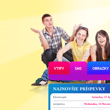
NAJNOVŠIE PRÍSPEVKY
Eleoincuple
Saturday, 25 A
ixirijeniva
Wednesday, 14 Decem