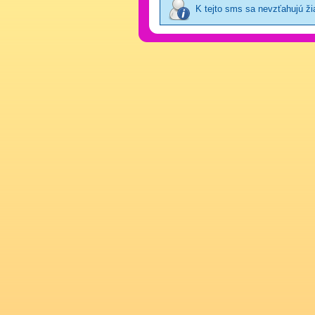
K tejto sms sa nevzťahujú ž