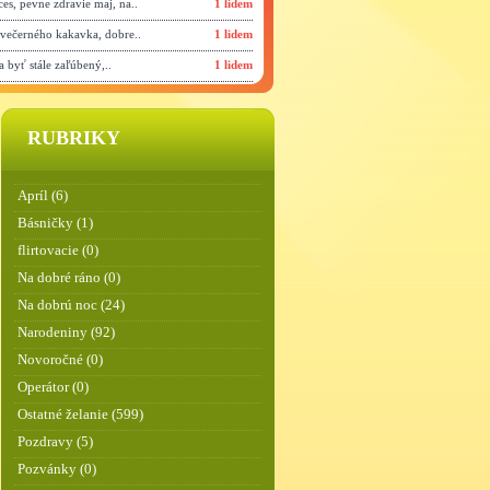
ces, pevne zdravie maj, na..
1 lidem
večerného kakavka, dobre..
1 lidem
 byť stále zaľúbený,..
1 lidem
RUBRIKY
Apríl (6)
Básničky (1)
flirtovacie (0)
Na dobré ráno (0)
Na dobrú noc (24)
Narodeniny (92)
Novoročné (0)
Operátor (0)
Ostatné želanie (599)
Pozdravy (5)
Pozvánky (0)