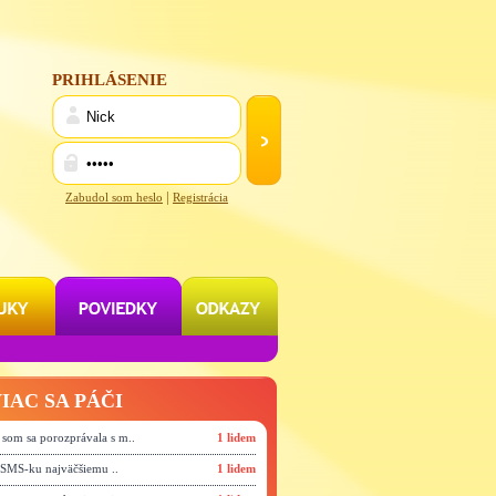
PRIHLÁSENIE
|
Zabudol som heslo
Registrácia
IAC SA PÁČI
 som sa porozprávala s m..
1 lidem
o SMS-ku najväčšiemu ..
1 lidem