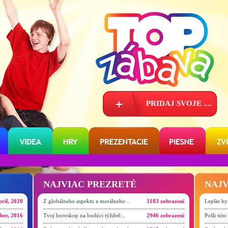
PRIDAJ
SVOJE ....
NAJVIAC PREZRETÉ
NAJV
pril, 2020
Z globálneho aspektu a morálneho ..
3183 zobrazení
Lepšie by
ber, 2016
Tvoj horoskop na budúci týždeň:..
2946 zobrazení
Pošli tút