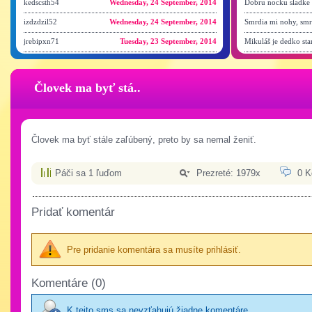
kedscsth54
Wednesday, 24 September, 2014
Dobru nocku sladke s
izdzdzil52
Wednesday, 24 September, 2014
Smrdia mi nohy, smr
jrebipxn71
Tuesday, 23 September, 2014
Mikuláš je dedko star
Človek ma byť stá..
Človek ma byť stále zaľúbený, preto by sa nemal ženiť.
Páči sa 1 ľuďom
Prezreté: 1979x
0 K
Pridať komentár
Pre pridanie komentára sa musíte prihlásiť.
Komentáre (0)
K tejto sms sa nevzťahujú žiadne komentáre