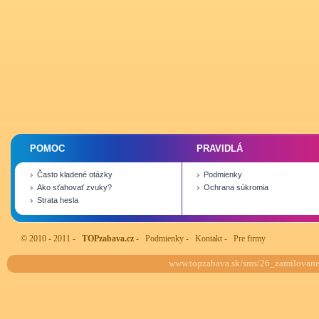
POMOC
PRAVIDLÁ
Často kladené otázky
Podmienky
Ako sťahovať zvuky?
Ochrana súkromia
Strata hesla
© 2010 - 2011 -
TOPzabava.cz
-
Podmienky
-
Kontakt
-
Pre firmy
www.topzabava.sk/sms/26_zamilovane/2