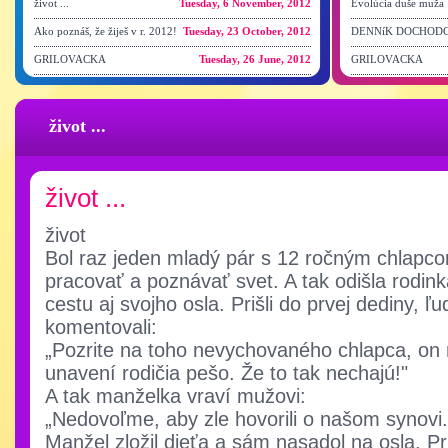
život ...
Tuesday, 6 November, 2012
Evolúcia duše muža
Ako poznáš, že žiješ v r. 2012!
Tuesday, 23 October, 2012
DENNíK DOCHODC
GRILOVACKA
Tuesday, 26 June, 2012
GRILOVACKA
život ...
život ...
život
Bol raz jeden mladý pár s 12 ročným chlapco
pracovať a poznávať svet. A tak odišla rodinka
cestu aj svojho osla. Prišli do prvej dediny, ľu
komentovali:
„Pozrite na toho nevychovaného chlapca, on 
unavení rodičia pešo. Že to tak nechajú!"
A tak manželka vraví mužovi:
„Nedovoľme, aby zle hovorili o našom synovi.
Manžel zložil dieťa a sám nasadol na osla. Pri