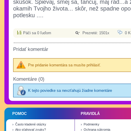
skúšok. Spievaj, smej sa, tancuj, maj rád...a 
okamih Tvojho života... skôr, než spadne op
potlesku ....
Páči sa 0 ľuďom
Prezreté: 1501x
0 K
Pridať komentár
Pre pridanie komentára sa musíte prihlásiť.
Komentáre (0)
K tejto poviedke sa nevzťahujú žiadne komentáre
POMOC
PRAVIDLÁ
Často kladené otázky
Podmienky
Ako sťahovať zvuky?
Ochrana súkromia