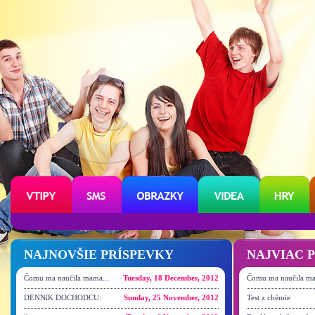
NAJNOVŠIE PRÍSPEVKY
NAJVIAC 
Čomu ma naučila mama...
Tuesday, 18 December, 2012
Čomu ma naučila ma
DENNíK DOCHODCU:
Sunday, 25 November, 2012
Test z chémie