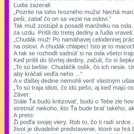
Ľudia zazerali:
„Pozrite na toho hrozného muža! Nechá manž
peši, zatiaľ čo on sa vezie na oslovi."
Tak muž zostúpil a posadil manželku na osla.
za uzdu. Prišli do tretej dediny a ľudia vraveli:
„Chudák muž! Po namáhavej celodennej prác
na oslovi. A chudák chlapec! Isto je to macoc
A tak se rozhodli sadnúť si na osla všetci traj
Keď prišli do štvrtej dediny, začuli, čo si šepka
„To sú beštie. Chudáčik oslík, čo ich nesie. U
aby kráčali vedľa neho ...“
A v ďalšej dedine nemohli veriť vlastným uši
„To sú traja idioti, čo idú pešo, aj keď majú o
Záver:
Stále Ťa budú kritizovať, budú o Tebe zle hov
stretnúť niekoho, kto Ťa bude brať takého, ak
A preto:
Ži podľa svojej viery. Rob to, čo ti radí srdce
život je divadelné predstavenie, ktoré sa hrá