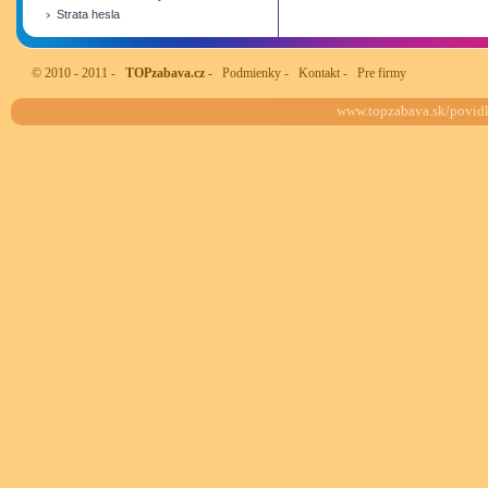
Strata hesla
© 2010 - 2011 -
TOPzabava.cz
-
Podmienky
-
Kontakt
-
Pre firmy
www.topzabava.sk/povidka