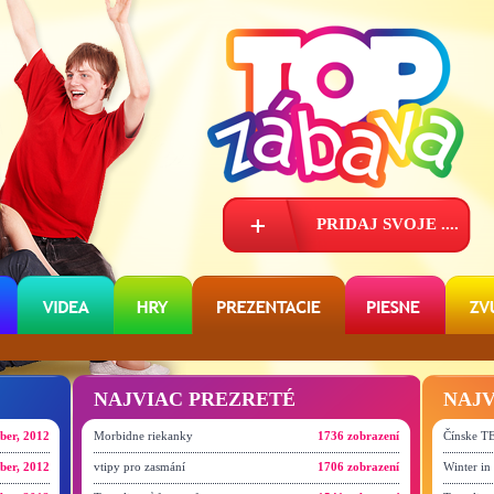
PRIDAJ
SVOJE ....
NAJVIAC PREZRETÉ
NAJV
ber, 2012
Morbidne riekanky
1736 zobrazení
Čínske 
ber, 2012
vtipy pro zasmání
1706 zobrazení
Winter in