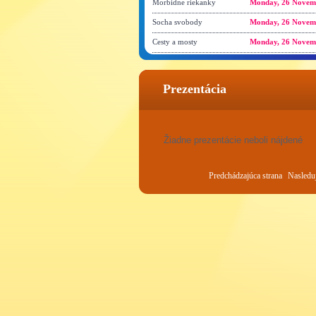
Morbidne riekanky
Monday, 26 Novem
Socha svobody
Monday, 26 Novem
Cesty a mosty
Monday, 26 Novem
Prezentácia
Žiadne prezentácie neboli nájdené
Predchádzajúca strana
Nasleduj