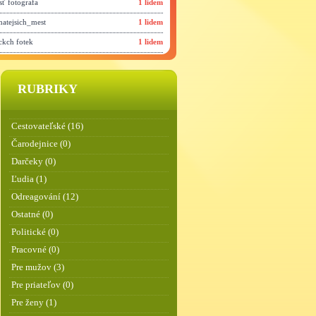
sť fotografa
1 lidem
natejsich_mest
1 lidem
ickch fotek
1 lidem
RUBRIKY
Cestovateľské (16)
Čarodejnice (0)
Darčeky (0)
Ľudia (1)
Odreagování (12)
Ostatné (0)
Politické (0)
Pracovné (0)
Pre mužov (3)
Pre priateľov (0)
Pre ženy (1)