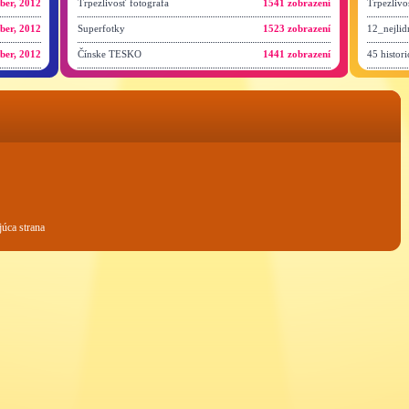
ber, 2012
Trpezlivosť fotografa
1541 zobrazení
Trpezlivo
ber, 2012
Superfotky
1523 zobrazení
12_nejlid
ber, 2012
Čínske TESKO
1441 zobrazení
45 histor
úca strana