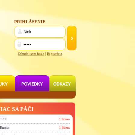
PRIHLÁSENIE
|
Zabudol som heslo
Registrácia
IAC SA PÁČI
TESKO
1 lidem
 Russia
1 lidem